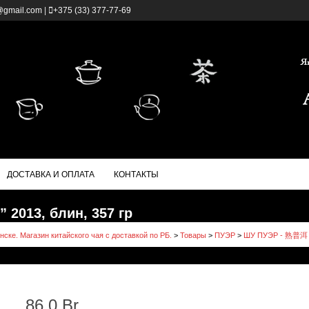
@gmail.com
|
+375 (33) 377-77-69
ДОСТАВКА И ОПЛАТА
КОНТАКТЫ
 2013, блин, 357 гр
нске. Магазин китайского чая с доставкой по РБ.
>
Товары
>
ПУЭР
>
ШУ ПУЭР - 熟普洱
86.0
Br