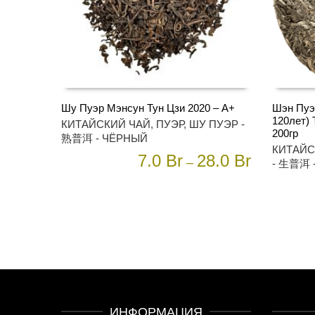
Шу Пуэр Мэнсун Тун Цзи 2020 – А+
Шэн Пуэ
120лет) 
Этот
Этот
КИТАЙСКИЙ ЧАЙ
,
ПУЭР
,
ШУ ПУЭР -
ВЫБЕРИТЕ ПАРАМЕТРЫ
ВЫБЕР
200гр
товар
товар
熟普洱 - ЧЁРНЫЙ
КИТАЙС
имеет
имеет
7.0
Br
28.0
Br
–
- 生普洱 
несколько
несколько
вариаций.
вариаций.
Опции
Опции
можно
можно
выбрать
выбрать
на
на
странице
странице
товара.
товара.
ИНФОРМАЦИЯ