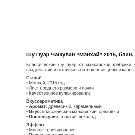
Шу Пуэр Чашуван “Мэнхай” 2015, блин, 
Классический шу пуэр от мэнхайской фабрики 
воздействие и отличное соотношение цены и качес
Сырьё
• Мэнхай, 2015 год
• Лист среднего размера и почки
• Качественное купажирование
Вкусоароматика
•
Аромат:
древесный, карамельный
•
Вкус:
классический мэнхайский, ореховый
•
Послевкусие:
горький шоколад
Эффект
• Мягкое тонизирование
• Прояснение сознания