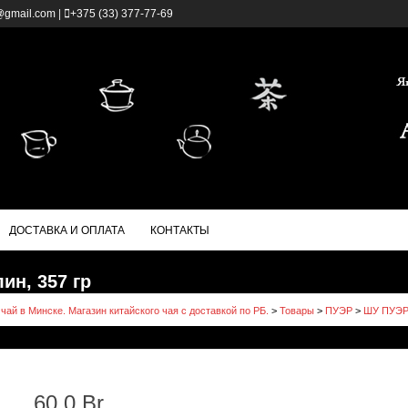
@gmail.com
|
+375 (33) 377-77-69
ДОСТАВКА И ОПЛАТА
КОНТАКТЫ
ин, 357 гр
 чай в Минске. Магазин китайского чая с доставкой по РБ.
>
Товары
>
ПУЭР
>
ШУ ПУЭР
60.0
Br