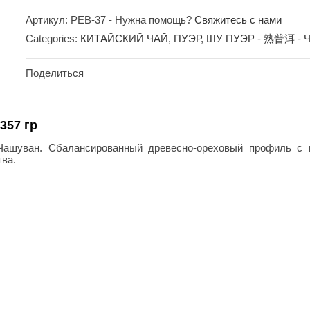
Артикул:
PEB-37
-
Нужна помощь?
Свяжитесь с нами
Вес:
Categories:
КИТАЙСКИЙ ЧАЙ
,
ПУЭР
,
ШУ ПУЭР - 熟普洱 - 
Поделиться
357 гр
Чашуван. Сбалансированный древесно-ореховый профиль с н
тва.