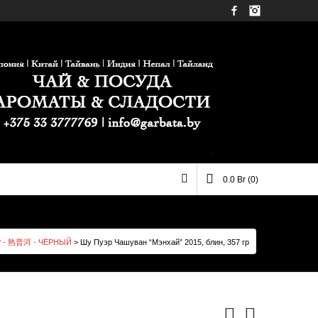
Facebook
Instagram
Имя пользователя
0.0
Br
(0)
 - 熟普洱 - ЧЁРНЫЙ
>
Шу Пуэр Чашуван “Мэнхай” 2015, блин, 357 гр