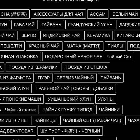
 CHA (品悟茶)
АКСЕССУАРЫ ДЛЯ ЧАЯ
АССАМ
БЕЛЫЙ ЧАЙ
ЛУН
ГАБА ЧАЙ
ГАЙВАНЬ
ГУАНДУНСКИЙ УЛУН
ДАРДЖИ
ЫЙ ЧАЙ
ЗЕРНО
ИНДИЙСКИЙ ЧАЙ
КЕРАМИКА
КИТАЙСКИ
СПЕШЕЛТИ
КРАСНЫЙ ЧАЙ
МАТЧА (МАТТЯ)
ПИАЛЫ
ПОД
ОЧНАЯ УПАКОВКА
ПОДАРОЧНЫЙ НАБОР ЧАЯ - Чайный Сет
А
ПОСУДА ИЗ КЕРАМИКИ
ПОСУДА ИЗ СТЕКЛА
А ИЗ ФАРФОРА
ПУЭР
СЕРВИЗ ЧАЙНЫЙ
ТАЙВАНЬ
НЬСКИЙ УЛУН
ТРАВЯНОЙ ЧАЙ | СБОРЫ | ДОБАВКИ
 - ЯПОНСКИЕ ЧАШИ
УИШАНЬСКИЙ УЛУН
УЛУНЫ
 - Чайный столик
ЧАЙНИК ГУНФУ ТИПОД
ЧАЙНИКИ
КИ ИЗ ГЛИНЫ
ЧАЙНИЦЫ
ЧАЙНЫЙ СЕТ (НАБОР ЧАЯ)
ЧАХА
АД BEANTOBAR
ШУ ПУЭР - 熟普洱 - ЧЁРНЫЙ