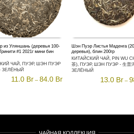
р из Уляншань (деревья 100-
Шэн Пуэр Листья Маденга (20
Тринити #1 2021г мини бин
деревья), блин 200гр
Этот
ИТЕ ПАРАМЕТРЫ
ВЫБЕРИТЕ ПАРАМЕТРЫ
КИТАЙСКИЙ ЧАЙ
,
PIN WU C
товар
КИЙ ЧАЙ
,
ПУЭР
,
ШЭН ПУЭР
茶)
,
ПУЭР
,
ШЭН ПУЭР - 生普洱
имеет
- ЗЕЛЁНЫЙ
ЗЕЛЁНЫЙ
несколько
вариаций.
11.0
Br
84.0
Br
13.0
Br
9
–
–
Опции
можно
выбрать
на
странице
товара.
ЧАЙНАЯ КОЛЛЕКЦИЯ