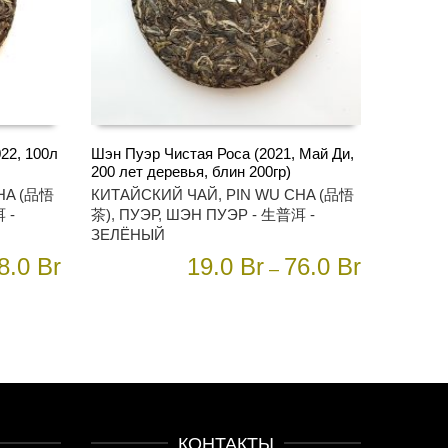
22, 100л
Шэн Пуэр Чистая Роса (2021, Май Ди,
200 лет деревья, блин 200гр)
Этот
ВЫБЕРИТЕ ПАРАМЕТРЫ
HA (品悟
КИТАЙСКИЙ ЧАЙ
,
PIN WU CHA (品悟
товар
 -
茶)
,
ПУЭР
,
ШЭН ПУЭР - 生普洱 -
имеет
ЗЕЛЁНЫЙ
несколько
вариаций.
8.0
Br
19.0
Br
76.0
Br
–
Опции
можно
выбрать
на
странице
товара.
КОНТАКТЫ