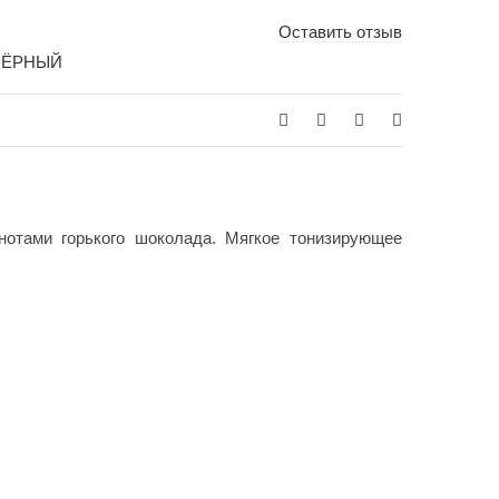
Оставить отзыв
10 гр, 100 гр, 25 гр, 50 гр
ЧЁРНЫЙ
отами горького шоколада. Мягкое тонизирующее