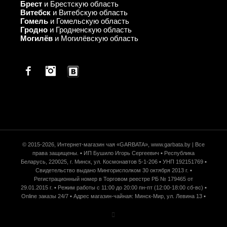
Брест
и Брестскую область
Витебск
и Витебскую область
Гомель
и Гомельскую область
Гродно
и Гродненскую область
Могилёв
и Могилёвскую область
Facebook
© 2015-2026, Интернет-магазин чая «GARBATA», www.garbata.by | Все
права защищены. ▪ ИП Бушило Игорь Сергеевич ▪ Республика
Беларусь, 220025, г. Минск, ул. Космонавтов 5-1-206 ▪ УНП 192151769 ▪
Свидетельство выдано Мингорисполком 30 октября 2013 г. ▪
Регистрационный номер в Торговом реестре РБ № 179465 от
29.01.2015 г. ▪ Режим работы c 11:00 до 20:00 пн-пт (12:00-18:00 сб-вс) ▪
Online заказы 24/7 ▪ Адрес магазин-чайная: Минск-Мир, ул. Левина 13 ▪