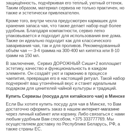
защищённость, подчёркивая его теплый, уютный оттенок.
Таким образом, материал сервиза не только практичен, но
также и эстетически привлекателен.
Кроме того, внутри чехла предусмотрен кармашек для
хранения запаса чая, что также делает набор ещё более
удобным. Благодаря компактности, сервиз легко
упаковывается и подходит для использования вне дома.
Также он идеально подходит как для классического
заваривания чая, так и для проливов. Рекомендованный
объём чая — 3-4 грамма на 300-400 мл кипятка или 8-10
грамм на 150 мл.
В заключение, Сервиз ДОРОЖНЫЙ Сиши+2 воплощает
эстетику, качество и функциональность в каждом
элементе. Он создаёт уют и гармонию в процессе
чаепития, превращая его в настоящий ритуал. Такой набор
подчеркнёт ваш утончённый вкус и станет идеальным
подарком для ценителей чайной культуры и традиций.
Купить Сервизы (посуда для китайского чая) в Минске
Если Вы хотите купить посуду для чая в Минске, то Вам
достаточно оформить заказ в нашем
интернет-магазине
через личный кабинет или корзину. Либо связаться с нами
любым удобным Вам способом, +375 333777769. Мы
осуществляем доставку по Республике Беларусь, РФ, а
также страны ЕС.