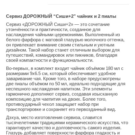
Сервиз ДОРОЖНЫЙ “Сиши+2” чайник и 2 пиалы
Сервиз «ДОРОЖНЫЙ Сиши+2» — это сочетание
утончённости и практичности, созданное для
наслаждения чайными церемониями. Выполненный из
белого фарфора с матовой глазурью молочного оттенка,
он привлекает внимание своим стильным и уютным
дизайном. Такой набор станет отличным выбором для
путешествий, командировок или пикников, благодаря
своей компактности и функциональности.
Во-первых, в комплект входит чайник объёмом 180 мл с
размерами 9х6.5 см, который обеспечивает удобное
заваривание чая. Кроме того, в наборе предусмотрены
две пиалы объёмом по 50 мл, идеально подходящие для
неспешного наслаждения напитком. Эти элементы
гармонично дополняют сервиз, создавая изысканную
композицию для чаепития на двоих. Более того,
противоударный чехол защищает набор при
транспортировке и сохраняет его первозданный вид.
Дэхуа, место изготовления сервиза, славится
тысячелетними традициями керамического искусства, что
гарантирует качество и долговечность самого изделия.
Глазурь добавляет поверхности фарфора гладкость и