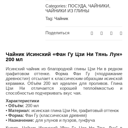
Categories:
ПОСУДА
,
ЧАЙНИКИ
,
ЧАЙНИКИ ИЗ ГЛИНЫ
Tag:
Чайник
Поделиться
Чайник Исинский «Фан Гу Цзи Ни Тянь Лун»
200 мл
Исинский чайник из благородной глины Цзи Ни в редком
графитовом оттенке. Форма Фан Гу («подражание
древности») отсылает к классическим образцам исинской
керамики. Объём 200 мл идеален для проливов. Глина
Цзи Ни отличается хорошей теплоёмкостью и
способностью подчеркивать вкус чая.
Характеристики
•
Объём:
200 мл
•
Материал:
исинская глина Цзи Ни, графитовый оттенок
•
Форма:
Фан Гу (классическая древняя)
•
Назначение:
для улунов и пуэров, гунфуча
Купить Чайник Исинский “Фан Гу Цзи Ни Тянь Лун”
в