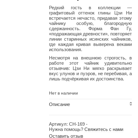
Редкий гость в коллекции —
графитовый оттенок глины Цзи Ни
встречается нечасто, придавая этому
чайнику особую, благородную
сдержанность. Форма Фан Гу,
«подражающая древности», повторяет
линии старинных исинских чайников,
где каждая кривая выверена веками
использования.
Несмотря на внешнюю строгость, в
работе этот чайник удивительно
отзывчив: Цзи Ни мягко раскрывает
вкус улунов и пуэров, не перебивая, а
лишь подчёркивая их достоинства.
Нет в наличии
Описание
Артикул:
CH-169
-
Нужна помощь?
Свяжитесь с нами
Оставить отзыв