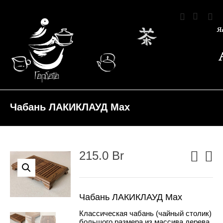
Чабань ЛАКИКЛАУД Max
215.0
Br
Чабань ЛАКИКЛАУД Max
Классическая
чабань
(
чайный столик
)
большого размера из массива дерева