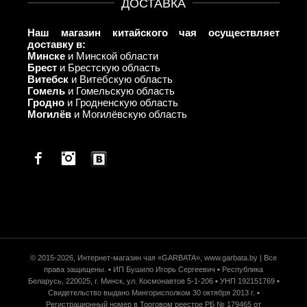
ДОСТАВКА
Наш магазин китайского чая осуществляет
доставку в:
Минске
и Минской области
Брест
и Брестскую область
Витебск
и Витебскую область
Гомель
и Гомельскую область
Гродно
и Гродненскую область
Могилёв
и Могилёвскую область
Facebook
© 2015-2026, Интернет-магазин чая «GARBATA», www.garbata.by | Все
права защищены. ▪ ИП Бушило Игорь Сергеевич ▪ Республика
Беларусь, 220025, г. Минск, ул. Космонавтов 5-1-206 ▪ УНП 192151769 ▪
Свидетельство выдано Мингорисполком 30 октября 2013 г. ▪
Регистрационный номер в Торговом реестре РБ № 179465 от