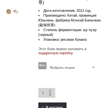
章)
Дата изготовления: 2012 год.
Произведено: Китай, провинция
Юньнань, фабрика Мэнхай Баньчжан
(勐海班章)
Степень ферментации: шу пуэр
(черный)
Упаковка: рисовая бумага
Этот блин можно положить в
подарочную коробку.
Вес
Мэнхай
Чун
Хао
▪
В корзину