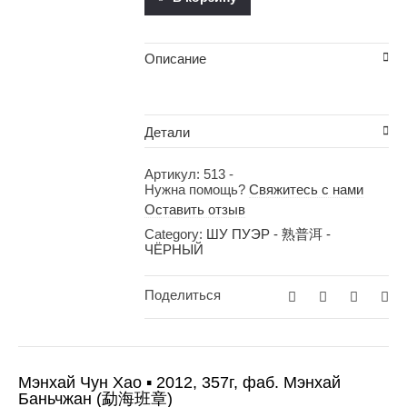
2012,
357г,
фаб.
Описание
Мэнхай
Баньчжан
(勐
海
Детали
班
章)
quantity
100 гр
,
50 гр
,
Артикул:
513
-
Вес
Блин 357 гр
Нужна помощь?
Свяжитесь с нами
Оставить отзыв
Category:
ШУ ПУЭР - 熟普洱 -
ЧЁРНЫЙ
Поделиться
Мэнхай Чун Хао ▪ 2012, 357г, фаб. Мэнхай
Баньчжан (勐海班章)