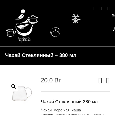
Чахай Стеклянный – 380 мл
20.0
Br
Чахай Стеклянный 380 мл
Чахай, море чая, чаша
справедливости или просто питчер