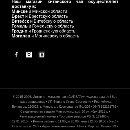
Наш магазин китайского чая осуществляет
доставку в:
Минске
и Минской области
Брест
и Брестскую область
Витебск
и Витебскую область
Гомель
и Гомельскую область
Гродно
и Гродненскую область
Могилёв
и Могилёвскую область
Facebook
© 2015-2026, Интернет-магазин чая «GARBATA», www.garbata.by | Все
права защищены. ▪ ИП Бушило Игорь Сергеевич ▪ Республика
Беларусь, 220025, г. Минск, ул. Космонавтов 5-1-206 ▪ УНП 192151769 ▪
Свидетельство выдано Мингорисполком 30 октября 2013 г. ▪
Регистрационный номер в Торговом реестре РБ № 179465 от
29.01.2015 г. ▪ Режим работы c 11:00 до 20:00 пн-пт (12:00-18:00 сб-вс) ▪
Online заказы 24/7 ▪ Адрес магазин-чайная: Минск-Мир, ул. Левина 13 ▪