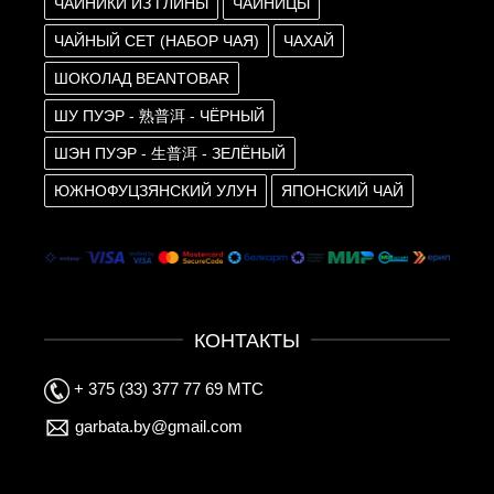
ЧАЙНИКИ ИЗ ГЛИНЫ
ЧАЙНИЦЫ
ЧАЙНЫЙ СЕТ (НАБОР ЧАЯ)
ЧАХАЙ
ШОКОЛАД BEANTOBAR
ШУ ПУЭР - 熟普洱 - ЧЁРНЫЙ
ШЭН ПУЭР - 生普洱 - ЗЕЛЁНЫЙ
ЮЖНОФУЦЗЯНСКИЙ УЛУН
ЯПОНСКИЙ ЧАЙ
КОНТАКТЫ
+ 375 (33) 377 77 69 МТС
garbata.by@gmail.com