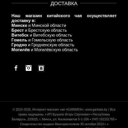
ДОСТАВКА
Наш магазин китайского чая осуществляет
доставку в:
Минске
и Минской области
Брест
и Брестскую область
Витебск
и Витебскую область
Гомель
и Гомельскую область
Гродно
и Гродненскую область
Могилёв
и Могилёвскую область
Facebook
© 2015-2026, Интернет-магазин чая «GARBATA», www.garbata.by | Все
права защищены. ▪ ИП Бушило Игорь Сергеевич ▪ Республика
Беларусь, 220025, г. Минск, ул. Космонавтов 5-1-206 ▪ УНП 192151769 ▪
Свидетельство выдано Мингорисполком 30 октября 2013 г. ▪