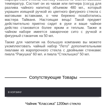
температур. Состоит он из
чахая
или питчера (сосуд для
разлива чайного напитка) объемом 480 мл., который
украшен изящной ручкой из цветного фигурного стекла с
матовыми вставками, о чем бережно позаботились
мастера Тайваня. Настоящая вещь! Такой предмет
действительно приятно сидит в руке и ваше чайное
действо становится более ярким и теплым. Также в
чайном наборе имеется заварочное сито с ручкой и
фигурный стаканчик на 50 мл.
Также для чаепития на большую компанию вы можете
укомплектовать чайный набор “Лето” дополнительными
пиалами из жаропрочного стекла с двойными стенками:
пиала “Ракушка” 60 мл. и пиала “Стеклышко” 50 мл.
Cопутствующие Товары
В КОРЗИНУ
Чайник “Классика” 1200мл стекло