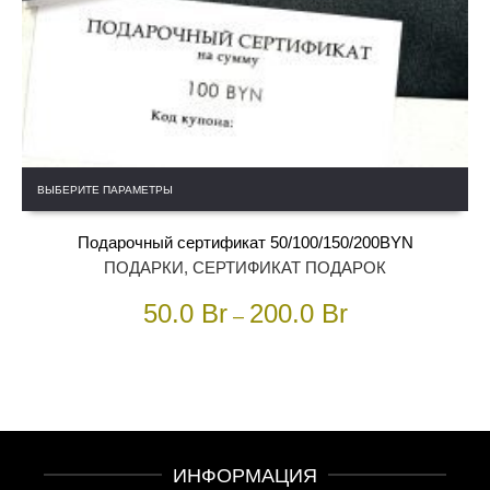
Этот
ВЫБЕРИТЕ ПАРАМЕТРЫ
товар
имеет
Подарочный сертификат 50/100/150/200BYN
несколько
вариаций.
ПОДАРКИ
,
СЕРТИФИКАТ ПОДАРОК
Опции
50.0
Br
200.0
Br
можно
–
выбрать
на
странице
товара.
ИНФОРМАЦИЯ