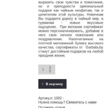
выразить свои чувства и пожелания,
но и преподнести оригинальный
подарок как чайным неофитам, так и
ценителям этой культуры. Новичкам
Вы подарите дорогу в чайный мир, а
гурманам - новые вкусовые
ощущения. При желании сертификат
можно персонализировать, добавив в
него свое личное пожелание или
поздравление. Напечатанные на
плотной мелованной бумаге высокого
качества, сертификаты от Garbata.by
станут достойным подарком на любой
праздник жизни.
Подарочный
сертификат
100BYN
quantity
В корзину
Артикул:
1002
-
Нужна помощь?
Свяжитесь с нами
Оставить отзыв