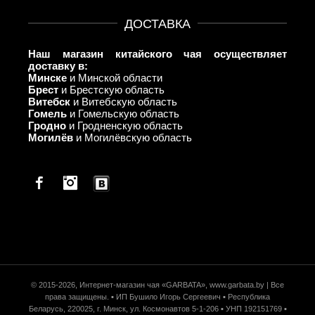
ДОСТАВКА
Наш магазин китайского чая осуществляет
доставку в:
Минске
и Минской области
Брест
и Брестскую область
Витебск
и Витебскую область
Гомель
и Гомельскую область
Гродно
и Гродненскую область
Могилёв
и Могилёвскую область
Facebook
© 2015-2026, Интернет-магазин чая «GARBATA», www.garbata.by | Все
права защищены. ▪ ИП Бушило Игорь Сергеевич ▪ Республика
Беларусь, 220025, г. Минск, ул. Космонавтов 5-1-206 ▪ УНП 192151769 ▪